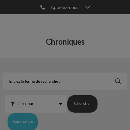
Appelez-nous
IvcPractices.HeaderNav.Search.Label
Envoyer
Chroniques
Chercher
filtrer par
Réinitialiser